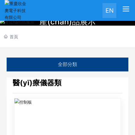
EN
產(chǎn)品展示
首頁
全部分類
醫(yī)療儀器類