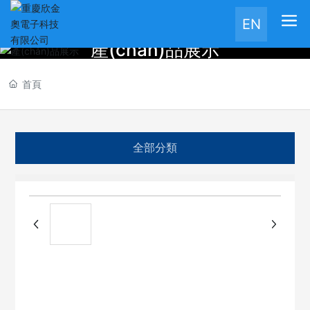
EN
產(chǎn)品展示
首頁
全部分類